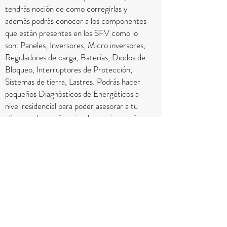
tendrás noción de como corregirlas y
además podrás conocer a los componentes
que están presentes en los SFV como lo
son: Paneles, Inversores, Micro inversores,
Reguladores de carga, Baterías, Diodos de
Bloqueo, Interruptores de Protección,
Sistemas de tierra, Lastres. Podrás hacer
pequeños Diagnósticos de Energéticos a
nivel residencial para poder asesorar a tu
cliente sobre qué equipo le conviene más
instalar.
Además, aprenderás los conocimientos de
como dimensionar un sistema eólico a nivel
residencial. Podrás reconocer las fallas de
Sistema eólico isla ya instalados, tendrás
noción de como corregirlos y además
podrás conocer a los componentes que
están presentes en los Sistemas